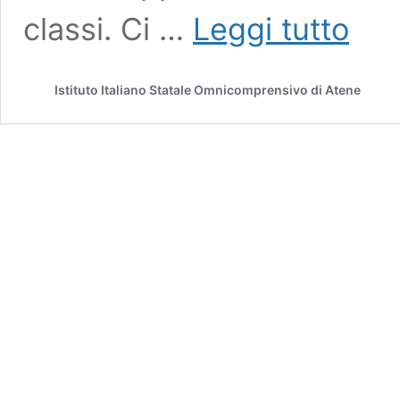
Ma
classi. Ci …
Leggi tutto
che
musica,
che
Istituto Italiano Statale Omnicomprensivo di Atene
musica…
che
musica
maestro!