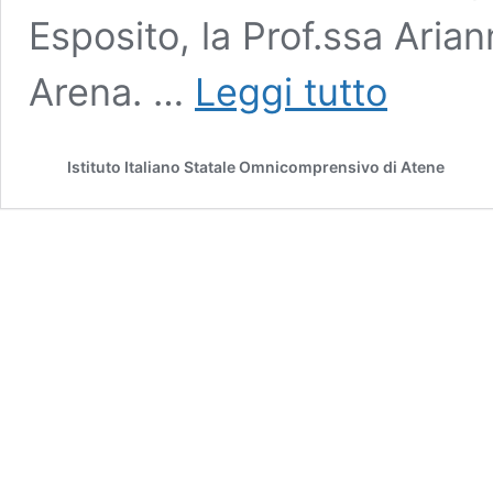
Esposito, la Prof.ssa Arian
ADASIM
Arena. …
Leggi tutto
–
Gente
di
Istituto Italiano Statale Omnicomprensivo di Atene
Scuola:
conclusione
del
progetto
“Italiano
in
che
senso?”