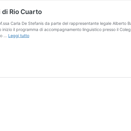
 di Rio Cuarto
.ssa Carla De Stefanis da parte del rappresentante legale Alberto Bart
to inizio il programma di accompagnamento linguistico presso il Colegi
Adasim
bio …
Leggi tutto
presso
il
Colegio
Dante
Alighieri
di
Rio
Cuarto