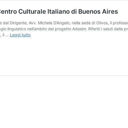
Centro Culturale Italiano di Buenos Aires
 dal Dirigente, Avv. Michele D’Angelo, nella sede di Olivos, il professo
ggio linguistico nell’ambito del progetto Adasim. Riferiti i saluti della
Tutoraggio
, il …
Leggi tutto
del
prof.
Davide
Silvestri
al
Centro
Culturale
Italiano
di
Buenos
Aires