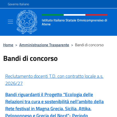
Salta al contenuto
Governo Italiano
Intestazione sito, social e menù
Istituto Italiano Statale Omnicomprensivo di
Atene
Sito ufficiale della Scuola Italiana di Atene
Home
>
Amministrazione Trasparente
>
Bandi di concorso
Bandi di concorso
Reclutamento docenti T.D. con contratto locale a.s.
2026/27
Bandi riguardanti il Progetto “Ecologia delle
Relazioni tra cura e sostenibilità nell’ambito della
Rete festival in Magna Grecia, Sicilia, Attika,
Peloponneso e Grecia del Nord”- Periodo