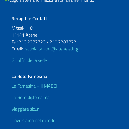
Sezione footer
Recapiti e Contatti
Mitsaki, 18
11141 Atene
Tel: 210.2282720 / 210.2287872
Email:
scuolaitaliana@atene.edu.gr
Gli uffici della sede
La Rete Farnesina
La Farnesina – il MAECI
La Rete diplomatica
Viaggiare sicuri
Dove siamo nel mondo