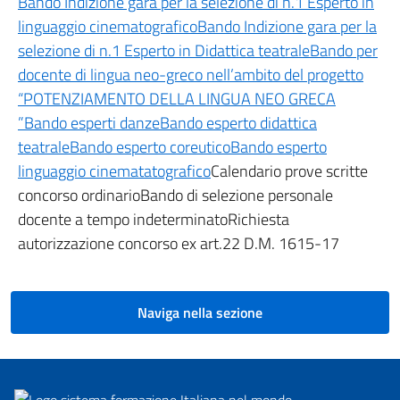
Bando Indizione gara per la selezione di n.1 Esperto in
linguaggio cinematografico
Bando Indizione gara per la
selezione di n.1 Esperto in Didattica teatrale
Bando per
docente di lingua neo-greco nell’ambito del progetto
“POTENZIAMENTO DELLA LINGUA NEO GRECA
”
Bando esperti danze
Bando esperto didattica
teatrale
Bando esperto coreutico
Bando esperto
linguaggio cinematatografico
Calendario prove scritte
concorso ordinarioBando di selezione personale
docente a tempo indeterminatoRichiesta
autorizzazione concorso ex art.22 D.M. 1615-17
Naviga nella sezione