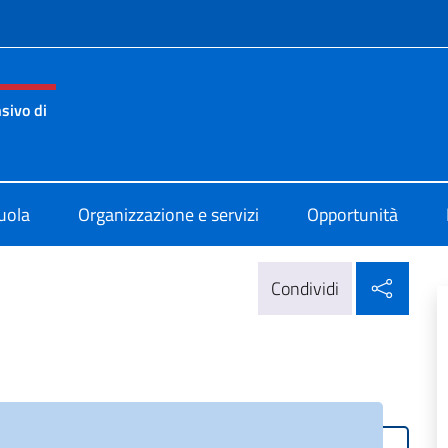
e menù
sivo di
di Atene
uola
Organizzazione e servizi
Opportunità
Condi
Condividi