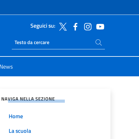
Seguici su:
Cerca nel sito
Ricerca sito live
News
vidi sui Social Network
NAVIGA NELLA SEZIONE
Home
La scuola