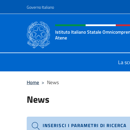
Salta al contenuto
Governo Italiano
Intestazione sito, social 
Istituto Italiano Statale Omnicompren
Atene
Sito ufficiale della Scuola Italiana 
La sc
Home
>
News
News
INSERISCI I PARAMETRI DI RICERCA