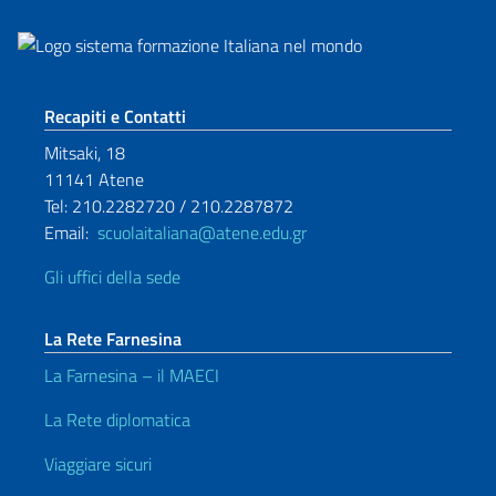
Sezione footer
Recapiti e Contatti
Mitsaki, 18
11141 Atene
Tel: 210.2282720 / 210.2287872
Email:
scuolaitaliana@atene.edu.gr
Gli uffici della sede
La Rete Farnesina
La Farnesina – il MAECI
La Rete diplomatica
Viaggiare sicuri