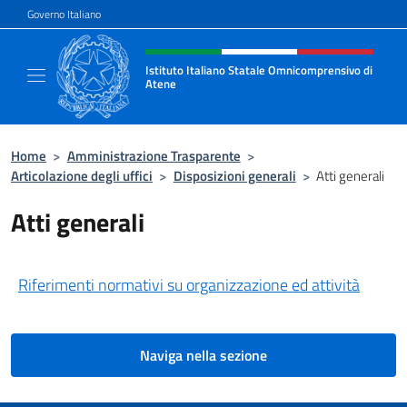
Salta al contenuto
Governo Italiano
Intestazione sito, social e menù
Istituto Italiano Statale Omnicomprensivo di
Atene
Sito ufficiale della Scuola Italiana di Atene
Home
>
Amministrazione Trasparente
>
Articolazione degli uffici
>
Disposizioni generali
>
Atti generali
Atti generali
Riferimenti normativi su organizzazione ed attività
Naviga nella sezione