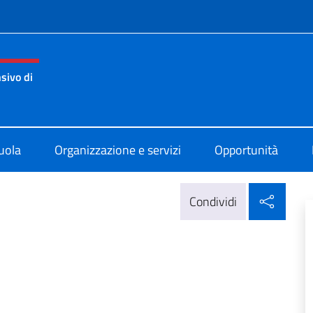
e menù
sivo di
di Atene
uola
Organizzazione e servizi
Opportunità
Condi
Condividi