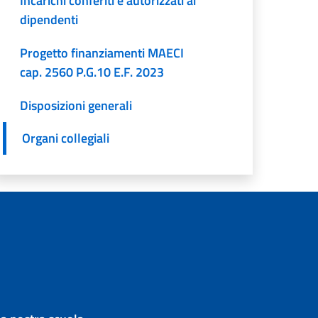
Incarichi conferiti e autorizzati ai
dipendenti
Progetto finanziamenti MAECI
cap. 2560 P.G.10 E.F. 2023
Disposizioni generali
Organi collegiali