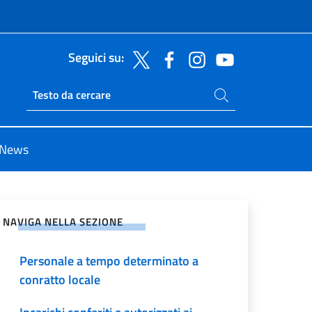
Seguici su:
Cerca nel sito
Ricerca sito live
News
vidi sui Social Network
NAVIGA NELLA SEZIONE
Personale a tempo determinato a
conratto locale