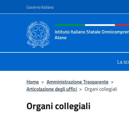
Salta al contenuto
Governo Italiano
Intestazione sito, social 
Istituto Italiano Statale Omnicompren
Atene
Sito ufficiale della Scuola Italiana 
La sc
Home
>
Amministrazione Trasparente
>
Articolazione degli uffici
>
Organi collegiali
Organi collegiali