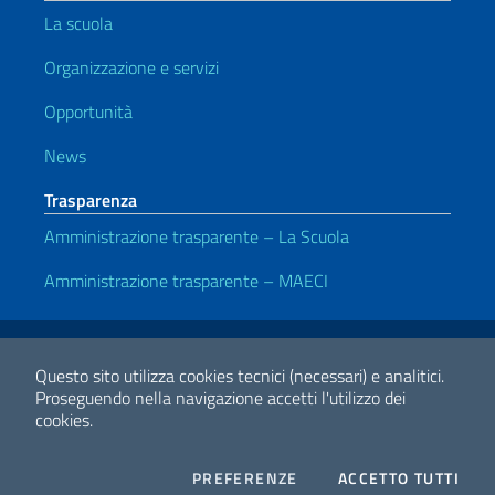
La scuola
Organizzazione e servizi
Opportunità
News
Trasparenza
Amministrazione trasparente – La Scuola
Amministrazione trasparente – MAECI
Link Utili
Note legali
Privacy e cookie policy
Dichiarazione di Accessibilità
Questo sito utilizza cookies tecnici (necessari) e analitici.
Proseguendo nella navigazione accetti l'utilizzo dei
cookies.
2026 Copyright Ministero degli Affari Esteri e della Cooperazione
Internazionale
COOKIES
I CO
PREFERENZE
ACCETTO TUTTI