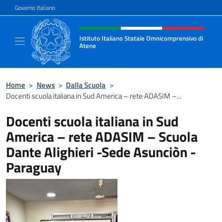
Salta al contenuto
Governo Italiano
Intestazione sito, social e menù
Istituto Italiano Statale Omnicomprensivo di
Atene
Sito ufficiale della Scuola Italiana di Atene
Home
>
News
>
Dalla Scuola
>
Docenti scuola italiana in Sud America – rete ADASIM –...
Docenti scuola italiana in Sud
America – rete ADASIM – Scuola
Dante Alighieri -Sede Asunciòn -
Paraguay