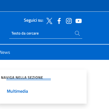
Seguici su:
Cerca nel sito
Ricerca sito live
News
vidi sui Social Network
NAVIGA NELLA SEZIONE
Multimedia