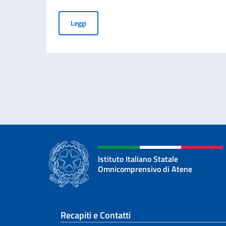
Calendario scolastico 2026/2027
Leggi
Istituto Italiano Statale
Omnicomprensivo di Atene
Sezione footer
Recapiti e Contatti