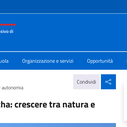
e menù
sivo di
di Atene
uola
Organizzazione e servizi
Opportunità
Condi
Condividi
 e autonomia
ha: crescere tra natura e