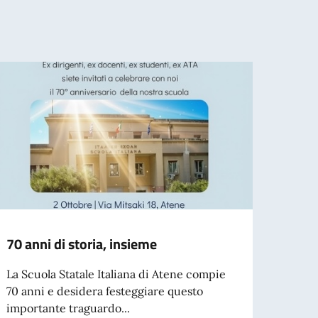
70 anni di storia, insieme
Well 
certi
La Scuola Statale Italiana di Atene compie
70 anni e desidera festeggiare questo
Fine m
importante traguardo...
roves