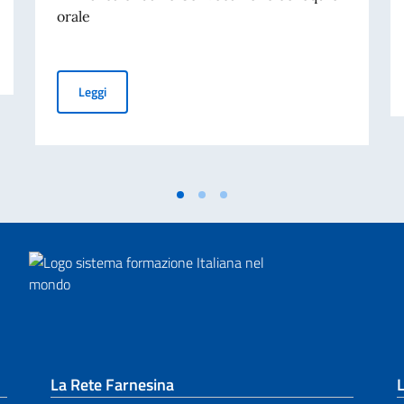
orale
Calendario colloqui per assunzione personale docente 
Leggi
La Rete Farnesina
L