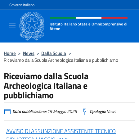
Salta al contenuto
Governo Italiano
Intestazione sito, social e menù
Istituto Italiano Statale Omnicomprensivo di
Atene
Sito ufficiale della Scuola Italiana di Atene
Home
>
News
>
Dalla Scuola
>
Riceviamo dalla Scuola Archeologica Italiana e pubblichiamo
Riceviamo dalla Scuola
Archeologica Italiana e
pubblichiamo
Data pubblicazione:
19 Maggio 2025
Tipologia:
News
AVVISO DI ASSUNZIONE ASSISTENTE TECNICO