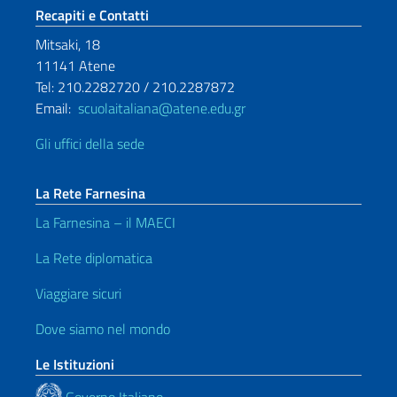
Sezione footer
Recapiti e Contatti
Mitsaki, 18
11141 Atene
Tel: 210.2282720 / 210.2287872
Email:
scuolaitaliana@atene.edu.gr
Gli uffici della sede
La Rete Farnesina
La Farnesina – il MAECI
La Rete diplomatica
Viaggiare sicuri
Dove siamo nel mondo
Le Istituzioni
Governo Italiano