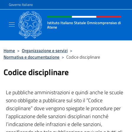
Salta al contenuto
Governo Italiano
Intestazione sito, social e menù
Istituto Italiano Statale Omnicomprensivo di
Atene
Sito ufficiale della Scuola Italiana di Atene
Home
>
Organizzazione e servizi
>
Normativa e documentazione
>
Codice disciplinare
Codice disciplinare
Le pubbliche amministrazioni e quindi anche le scuole
sono obbligate a pubblicare sul sito il “Codice
disciplinare” dove vengono spiegate le procedure per
l’applicazione delle sanzioni disciplinari nonché
l’indicazione delle infrazioni e delle sanzioni,