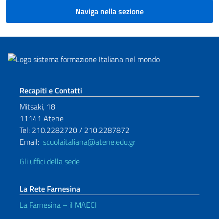
Naviga nella sezione
Sezione footer
Recapiti e Contatti
Mitsaki, 18
11141 Atene
Tel: 210.2282720 / 210.2287872
Email:
scuolaitaliana@atene.edu.gr
Gli uffici della sede
La Rete Farnesina
La Farnesina – il MAECI