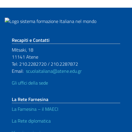
Sezione footer
Recapiti e Contatti
Mitsaki, 18
11141 Atene
Tel: 210.2282720 / 210.2287872
Email:
scuolaitaliana@atene.edu.gr
Gli uffici della sede
La Rete Farnesina
La Farnesina – il MAECI
La Rete diplomatica