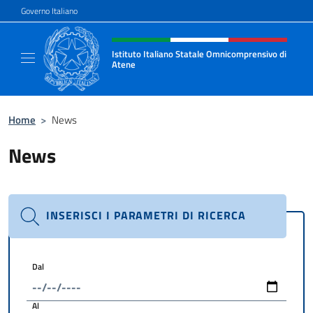
Salta al contenuto
Governo Italiano
Intestazione sito, social e menù
Istituto Italiano Statale Omnicomprensivo di
Atene
Sito ufficiale della Scuola Italiana di Atene
Home
>
News
News
INSERISCI I PARAMETRI DI RICERCA
Dal
Al