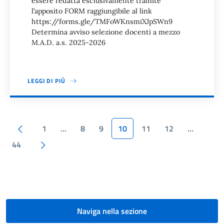
essere redatta esclusivamente tramite
l’apposito FORM raggiungibile al link
https://forms.gle/TMFoWKnsmiXJpSWn9
Determina avviso selezione docenti a mezzo
M.A.D. a.s. 2025-2026
LEGGI DI PIÙ
Paginazione
Pagina precedente
1
…
8
9
10
11
12
…
Pagina successiva
44
Naviga nella sezione