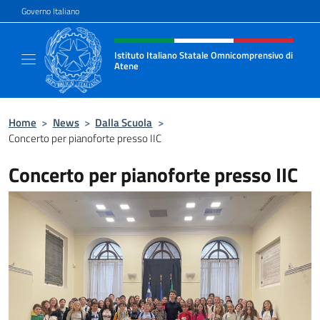
Salta al contenuto
Governo Italiano
Intestazione sito, social e menù
Istituto Italiano Statale Omnicomprensivo di
Atene
Sito ufficiale della Scuola Italiana di Atene
Home
>
News
>
Dalla Scuola
>
Concerto per pianoforte presso IIC
Concerto per pianoforte presso IIC