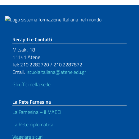
Sezione footer
Recapiti e Contatti
Mitsaki, 18
11141 Atene
Tel: 210.2282720 / 210.2287872
Email:
scuolaitaliana@atene.edu.gr
Gli uffici della sede
La Rete Farnesina
La Farnesina – il MAECI
La Rete diplomatica
Viaggiare sicuri