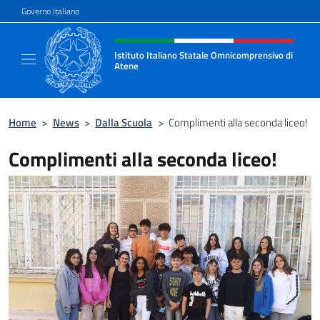
Salta al contenuto
Governo Italiano
Intestazione sito, social e menù
Istituto Italiano Statale Omnicomprensivo di
Atene
Sito ufficiale della Scuola Italiana di Atene
Home
>
News
>
Dalla Scuola
>
Complimenti alla seconda liceo!
Complimenti alla seconda liceo!