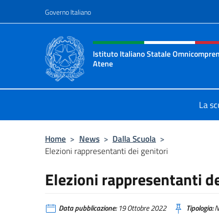
Salta al contenuto
Governo Italiano
Intestazione sito, social 
Istituto Italiano Statale Omnicompren
Atene
Sito ufficiale della Scuola Italiana 
La sc
Home
>
News
>
Dalla Scuola
>
Elezioni rappresentanti dei genitori
Elezioni rappresentanti de
Data pubblicazione:
19 Ottobre 2022
Tipologia:
N