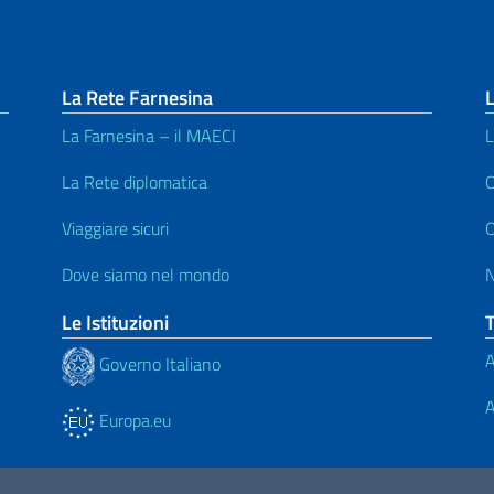
La Rete Farnesina
L
La Farnesina – il MAECI
L
La Rete diplomatica
O
Viaggiare sicuri
O
Dove siamo nel mondo
Le Istituzioni
A
Governo Italiano
A
Europa.eu