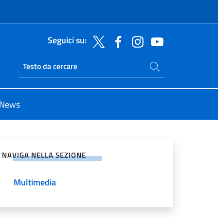
Seguici su:
Cerca nel sito
Ricerca sito live
News
vidi sui Social Network
NAVIGA NELLA SEZIONE
Multimedia