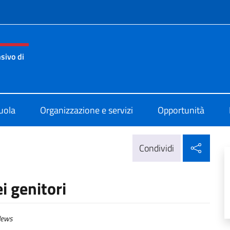
e menù
sivo di
di Atene
uola
Organizzazione e servizi
Opportunità
Condi
Condividi
i genitori
ews