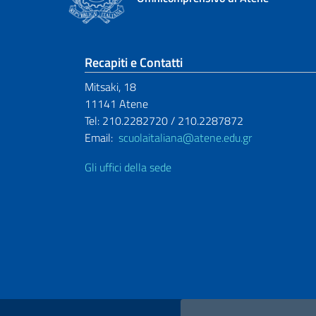
Sezione footer
Recapiti e Contatti
Mitsaki, 18
11141 Atene
Tel: 210.2282720 / 210.2287872
Email:
scuolaitaliana@atene.edu.gr
Gli uffici della sede
Link Utili