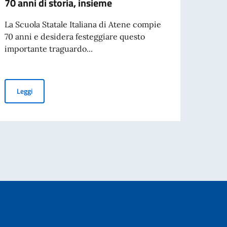
70 anni di storia, insieme
Well 
certi
La Scuola Statale Italiana di Atene compie
70 anni e desidera festeggiare questo
Fine m
importante traguardo...
roves
...
70 anni di storia, insieme
Leggi
Leg
a tempo determinato