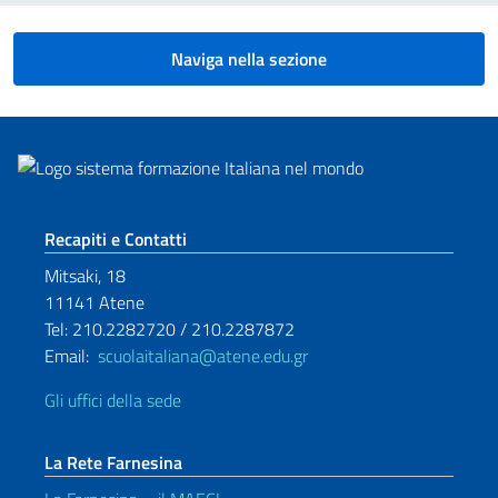
Naviga nella sezione
Sezione footer
Recapiti e Contatti
Mitsaki, 18
11141 Atene
Tel: 210.2282720 / 210.2287872
Email:
scuolaitaliana@atene.edu.gr
Gli uffici della sede
La Rete Farnesina