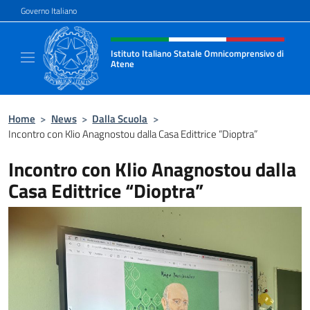
Salta al contenuto
Governo Italiano
Intestazione sito, social e menù
Istituto Italiano Statale Omnicomprensivo di
Atene
Sito ufficiale della Scuola Italiana di Atene
Home
>
News
>
Dalla Scuola
>
Incontro con Klio Anagnostou dalla Casa Edittrice “Dioptra”
Incontro con Klio Anagnostou dalla
Casa Edittrice “Dioptra”