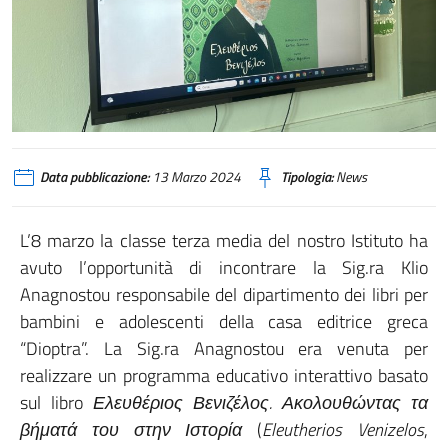
Data pubblicazione:
13 Marzo 2024
Tipologia:
News
L’8 marzo la classe terza media del nostro Istituto ha
avuto l’opportunità di incontrare la Sig.ra Klio
Anagnostou responsabile del dipartimento dei libri per
bambini e adolescenti della casa editrice greca
“Dioptra”. La Sig.ra Anagnostou era venuta per
realizzare un programma educativo interattivo basato
sul libro
Ελευθέριος Βενιζέλος.
Ακολουθώντας
τα
βήματά
του
στην
Ιστορία
(
Eleutherios Venizelos
,