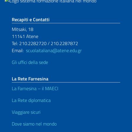
Sezione footer
Recapiti e Contatti
Mitsaki, 18
11141 Atene
Tel: 210.2282720 / 210.2287872
Email:
scuolaitaliana@atene.edu.gr
Gli uffici della sede
La Rete Farnesina
La Farnesina – il MAECI
La Rete diplomatica
Viaggiare sicuri
Dove siamo nel mondo