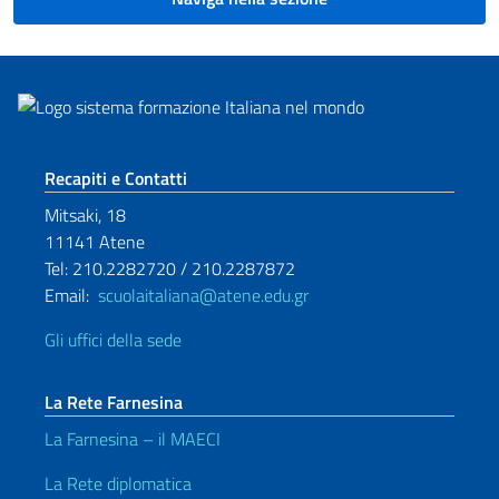
Sezione footer
Recapiti e Contatti
Mitsaki, 18
11141 Atene
Tel: 210.2282720 / 210.2287872
Email:
scuolaitaliana@atene.edu.gr
Gli uffici della sede
La Rete Farnesina
La Farnesina – il MAECI
La Rete diplomatica