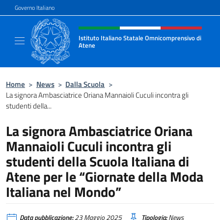
Salta al contenuto
Governo Italiano
Intestazione sito, social e menù
Istituto Italiano Statale Omnicomprensivo di
Atene
Sito ufficiale della Scuola Italiana di Atene
Home
>
News
>
Dalla Scuola
>
La signora Ambasciatrice Oriana Mannaioli Cuculi incontra gli
studenti della...
La signora Ambasciatrice Oriana
Mannaioli Cuculi incontra gli
studenti della Scuola Italiana di
Atene per le “Giornate della Moda
Italiana nel Mondo”
Data pubblicazione:
23 Maggio 2025
Tipologia:
News