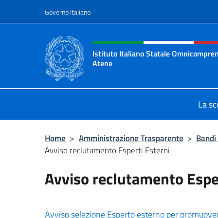
Salta al contenuto
Governo Italiano
Intestazione sito, social 
Istituto Italiano Statale Omnicompren
Atene
Sito ufficiale della Scuola Italiana 
La sc
Home
>
Amministrazione Trasparente
>
Bandi
Avviso reclutamento Esperti Esterni
Avviso reclutamento Esper
Avviso selezione Esperto esterno per promuove