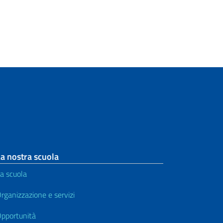
a nostra scuola
a scuola
rganizzazione e servizi
pportunità