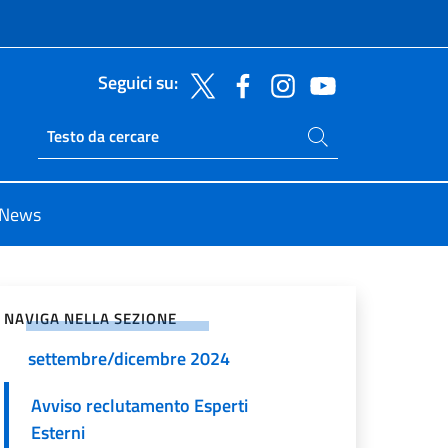
Seguici su:
Cerca nel sito
Ricerca sito live
Bandi riguardanti il Progetto
News
"Ecologia delle Relazioni tra cura
e sostenibilità nell'ambito della
vidi sui Social Network
Rete festival in Magna Grecia,
Sicilia, Attika, Peloponneso e
NAVIGA NELLA SEZIONE
Grecia del Nord"- Periodo
settembre/dicembre 2024
Avviso reclutamento Esperti
Esterni