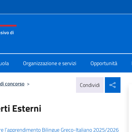
e menù
sivo di
di Atene
uola
Organizzazione e servizi
Opportunità
Condi
 di concorso
>
Condividi
ti Esterni
re l’apprendimento Bilingue Greco-Italiano 2025/2026