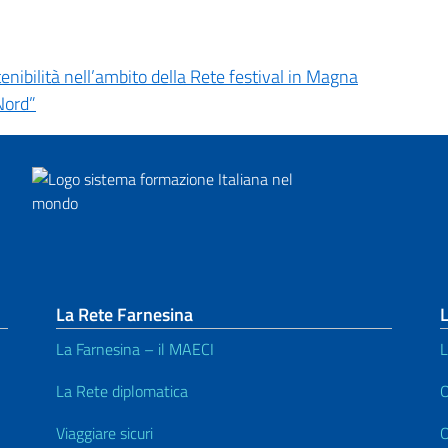
tenibilità nell’ambito della Rete festival in Magna
 Nord”
La Rete Farnesina
L
La Farnesina – il MAECI
L
La Rete diplomatica
O
Viaggiare sicuri
O