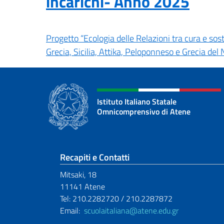
incarichi- Anno 2025
Progetto “Ecologia delle Relazioni tra cura e sos
Grecia, Sicilia, Attika, Peloponneso e Grecia del
Istituto Italiano Statale
Omnicomprensivo di Atene
Sezione footer
Recapiti e Contatti
Mitsaki, 18
11141 Atene
Tel: 210.2282720 / 210.2287872
Email:
scuolaitaliana@atene.edu.gr