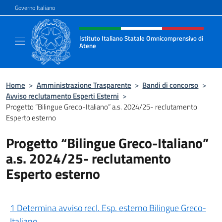
Salta al contenuto
Governo Italiano
Intestazione sito, social e menù
Istituto Italiano Statale Omnicomprensivo di
Atene
Sito ufficiale della Scuola Italiana di Atene
Home
>
Amministrazione Trasparente
>
Bandi di concorso
>
Avviso reclutamento Esperti Esterni
>
Progetto “Bilingue Greco-Italiano” a.s. 2024/25- reclutamento
Esperto esterno
Progetto “Bilingue Greco-Italiano”
a.s. 2024/25- reclutamento
Esperto esterno
1 Determina avviso recl. Esp. esterno Bilingue Greco-
Italiano