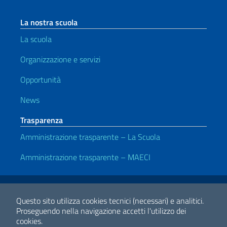
La nostra scuola
La scuola
Organizzazione e servizi
Opportunità
News
Trasparenza
Amministrazione trasparente – La Scuola
Amministrazione trasparente – MAECI
Link Utili
Note legali
Privacy e cookie policy
Dichiarazione di Accessibilità
Questo sito utilizza cookies tecnici (necessari) e analitici.
Proseguendo nella navigazione accetti l'utilizzo dei
cookies.