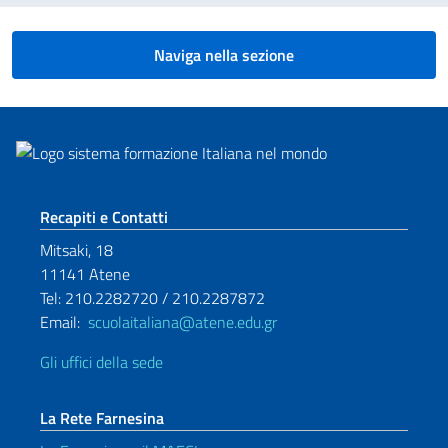
Naviga nella sezione
Sezione footer
Recapiti e Contatti
Mitsaki, 18
11141 Atene
Tel: 210.2282720 / 210.2287872
Email:
scuolaitaliana@atene.edu.gr
Gli uffici della sede
La Rete Farnesina